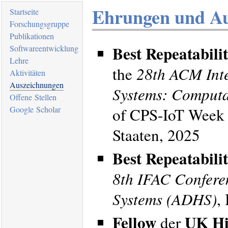
Ehrungen und Au
Startseite
Forschungsgruppe
Publikationen
Best Repeatabili
Softwareentwicklung
Lehre
the
28th ACM Inte
Aktivitäten
Auszeichnungen
Systems: Computa
Offene Stellen
Google Scholar
of CPS-IoT Week 2
Staaten, 2025
Best Repeatabilit
8th IFAC Confere
Systems (ADHS)
,
Fellow
UK Hi
der